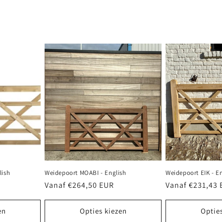
lish
Weidepoort MOABI - English
Weidepoort EIK - E
Normale
Vanaf €264,50 EUR
Normale
Vanaf €231,43
prijs
prijs
en
Opties kiezen
Optie