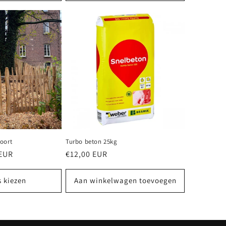
oort
Turbo beton 25kg
 EUR
Normale
€12,00 EUR
prijs
s kiezen
Aan winkelwagen toevoegen