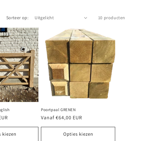
Sorteer op:
10 producten
nglish
Poortpaal GRENEN
 EUR
Normale
Vanaf €64,00 EUR
prijs
s kiezen
Opties kiezen