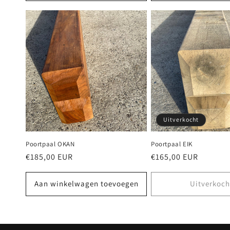
Uitverkocht
Poortpaal OKAN
Poortpaal EIK
Normale
€185,00 EUR
Normale
€165,00 EUR
prijs
prijs
Aan winkelwagen toevoegen
Uitverkoch