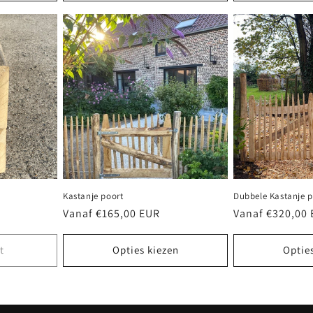
Kastanje poort
Dubbele Kastanje p
Normale
Vanaf €165,00 EUR
Normale
Vanaf €320,00
prijs
prijs
t
Opties kiezen
Optie