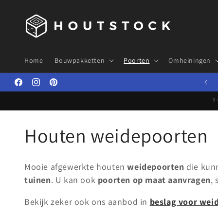
Meteen
naar de
content
Home
Bouwpakketten
Poorten
Omheiningen
OPGELET ! JULI EN AUGUSTUS ZIJN WIJ GESLOTEN OP ZATERDAG!
Facebook
Instagram
Pinterest
!
C
Houten weidepoorten
o
Mooie
afgewerkte houten
weidepoorten
die kun
l
tuinen
. U kan ook
poorten op maat aanvragen
,
Bekijk zeker ook ons aanbod in
beslag voor wei
l