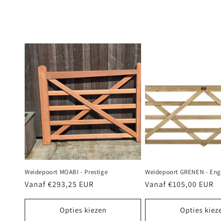
e
c
t
i
e
:
Weidepoort MOABI - Prestige
Weidepoort GRENEN - Eng
Normale
Vanaf €293,25 EUR
Normale
Vanaf €105,00 EUR
prijs
prijs
Opties kiezen
Opties kiez