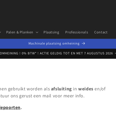
Palen & Planken
Plaatsing
Professionals
Contact
Machinale plaatsing omheining
 OMHEINING ! 0% BTW* ! ACTIE GELDIG TOT EN MET 7 AUGUSTUS 2026
nen gebruikt worden als
afsluiting
in
weides
en/of
 stuur ons gerust een mail voor meer info.
depoorten
.