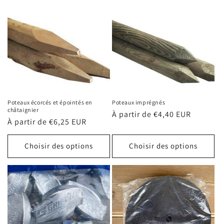
Poteaux écorcés et épointés en
Poteaux imprégnés
châtaignier
Prix
À partir de €4,40 EUR
Prix
À partir de €6,25 EUR
habituel
habituel
Choisir des options
Choisir des options