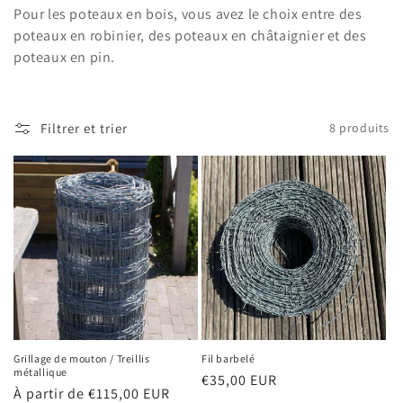
t
Pour les poteaux en bois, vous avez le choix entre des
i
poteaux en robinier, des poteaux en châtaignier et des
poteaux en pin.
o
n
Filtrer et trier
8 produits
:
Grillage de mouton / Treillis
Fil barbelé
métallique
Prix
€35,00 EUR
Prix
À partir de €115,00 EUR
habituel