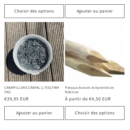
habituel
Choisir des options
Ajouter au panier
CRAMPILLONS CRAPAL 2,70X27MM
Poteaux écorcés et épointés en
5KG
Robinier
Prix
€39,95 EUR
Prix
À partir de €4,50 EUR
habituel
habituel
Ajouter au panier
Choisir des options