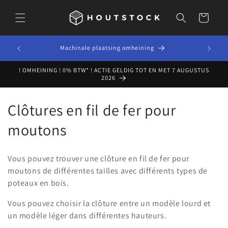
et
passer
Panier
au
contenu
LOTEN OP
Machinale plaatsing omheining
G
! OMHEINING ! 0% BTW* ! ACTIE GELDIG TOT EN MET 7 AUGUSTUS
2026
C
Clôtures en fil de fer pour
o
moutons
l
Vous pouvez trouver une clôture en fil de fer pour
l
moutons de différentes tailles avec différents types de
poteaux en bois.
e
Vous pouvez choisir la clôture entre un modèle lourd et
c
un modèle léger dans différentes hauteurs.