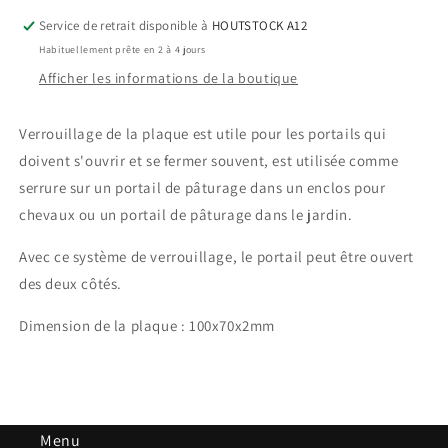
la
la
Service de retrait disponible à
HOUTSTOCK A12
plaque
plaque
Habituellement prête en 2 à 4 jours
(revêtement
(revêtement
Afficher les informations de la boutique
en
en
poudre
poudre
noir)
noir)
Verrouillage de la plaque est utile pour les portails qui
doivent s'ouvrir et se fermer souvent, est utilisée comme
serrure sur un portail de pâturage dans un enclos pour
chevaux ou un portail de pâturage dans le jardin.
Avec ce système de verrouillage, le portail peut être ouvert
des deux côtés.
Dimension de la plaque : 100x70x2mm
Menu