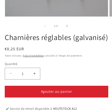
Ouvrir
O
le
le
média
m
de
1
/
2
1
2
dans
d
Charnières réglables (galvanisé)
une
u
fenêtre
f
modale
m
Prix
€8,25 EUR
habituel
Taxes incluses.
Frais d'expédition
calculés à l'étape de paiement.
Quantité
Réduire
Augmenter
la
la
quantité
quantité
de
de
Ajouter au panier
Charnières
Charnières
réglables
réglables
(galvanisé)
(galvanisé)
Service de retrait disponible à
HOUTSTOCK A12